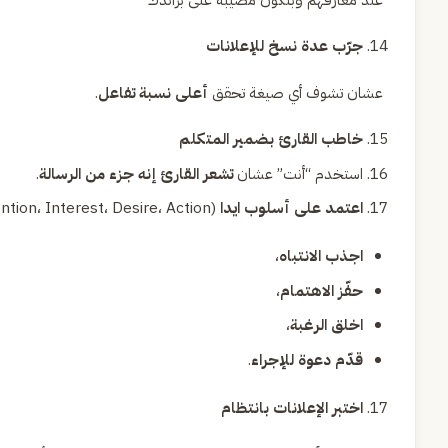
جرّب عدة نسخ للإعلانات
عشان تشوف أي صيغة تحقق
أعلى نسبة تفاعل
.
خاطب القارئ بضمير المتكلم
استخدم “أنت” عشان
تشعر القارئ إنه جزء من الرسالة
.
اعتمد على أسلوب ايدا AIDA
: (ntion، Interest، Desire، Action
اجذب الانتباه
،
حفّز الاهتمام
،
اخلق الرغبة
،
قدّم دعوة للإجراء
.
اختبر الإعلانات بانتظام