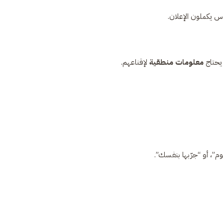
س يكملون الإعلان.
 يحتاج
معلومات منطقية
لإقناعهم.
وم”، أو “جرّبها بنفسك”.