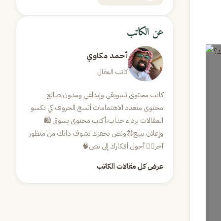
عن الكاتب
أحمد مكاوي
كاتب المقال
كاتب محتوى تسويقي وإبداعي ومدون,صانع
محتوى متعدد الاهتمامات أنسج الحروف كي تكسو
المقالات برداء جذاب،أكتب محتوى يسوق 🛍
وإعلان يبيع🤑ونص يحفزك تشوف ذاتك من منظور
آخر😶‍🌫️ أحول أفكارك إلى نص🧠
عرض كل مقالات الكاتب