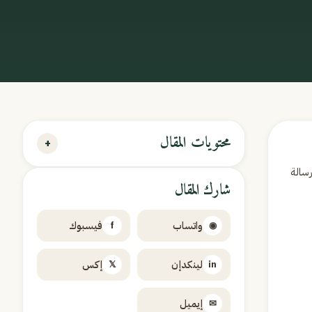
محتويات المقال
+
سالة
شارك المقال
واتساب
فيسبوك
f
◉
لينكدإن
إكس
𝕏
in
إيميل
✉