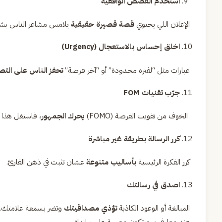
استخدم القصص الواقعية
الإعلان اللي يحتوي
قصة قصيرة حقيقية
يلامس مشاعر الناس بشكل
اخلق إحساس بالاستعجال (Urgency)
عبارات مثل “لفترة محدودة” أو “آخر فرصة”
تحفز الناس على الت
جرّب تقنيات FOM
الخوف من تفويت الفرصة (FOMO)
يحرك الجمهور
، فاستغل هذا 
كرر الرسالة بطريقة غير مباشرة
كرر الفكرة الرئيسية
بأساليب متنوعة
عشان تثبت في ذهن القارئ.
اصدق في رسالتك
المبالغة أو الوعود الكاذبة
تؤذي مصداقيتك
وتضر بسمعة علامتك. و
عند معارفهم وبتكون مصيبة على براندك