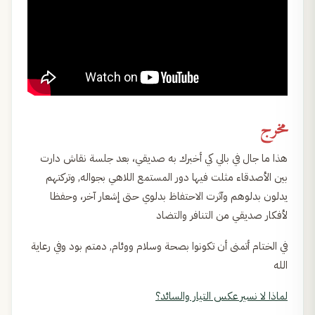
مخرج
هذا ما جال في بالي كي أخبرك به صديقي، بعد جلسة نقاش دارت
بين الأصدقاء مثلت فيها دور المستمع اللاهي بجواله, وتركتهم
يدلون بدلوهم وآثرت الاحتفاظ بدلوي حتى إشعار آخر، وحفظا
لأفكار صديقي من التنافر والتضاد
في الختام أتمنى أن تكونوا بصحة وسلام ووئام, دمتم بود وفي رعاية
الله
لماذا لا نسير عكس التيار والسائد؟