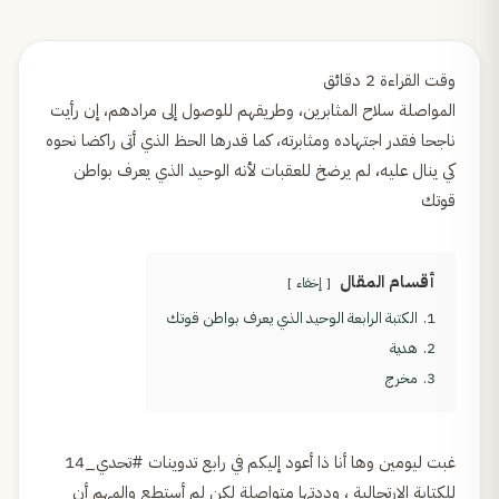
المواصلة سلاح المثابرين، وطريقهم للوصول إلى مرادهم، إن رأيت
ناجحا فقدر اجتهاده ومثابرته، كما قدرها الحظ الذي أتى راكضا نحوه
كي ينال عليه، لم يرضخ للعقبات لأنه الوحيد الذي يعرف بواطن
قوتك
أقسام المقال
إخفاء
1.
الكتبة الرابعة الوحيد الذي يعرف بواطن قوتك
2.
هدية
3.
مخرج
غبت ليومين وها أنا ذا أعود إليكم في رابع تدوينات #تحدي_14
للكتابة الارتجالية ، وددتها متواصلة لكن لم أستطع والمهم أن