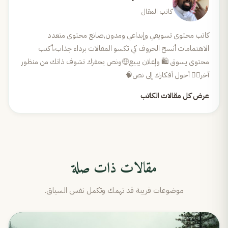
كاتب المقال
كاتب محتوى تسويقي وإبداعي ومدون,صانع محتوى متعدد
الاهتمامات أنسج الحروف كي تكسو المقالات برداء جذاب،أكتب
محتوى يسوق 🛍 وإعلان يبيع🤑ونص يحفزك تشوف ذاتك من منظور
آخر😶‍🌫️ أحول أفكارك إلى نص🧠
عرض كل مقالات الكاتب
مقالات ذات صلة
موضوعات قريبة قد تهمك وتكمل نفس السياق.