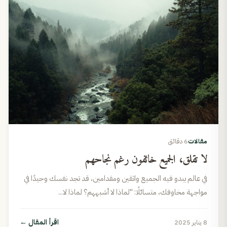
مقالات
6 دقائق
لا تقلق، الجميع خائفون رغم نجاحهم
في عالم يبدو فيه الجميع واثقين ومقدامين، قد تجد نفسك وحيدًا في
مواجهة مخاوفك، متسائلًا: "لماذا لا أشبههم؟ لماذا لا...
اقرأ المقال
←
8 يناير 2025