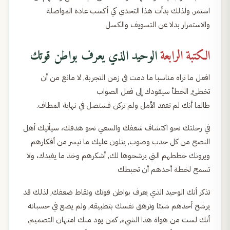
استمر, ولذلك بدأت هذا التحدي كي أكسب عادة المواصلة
والاستمرار بدلا عن التسويف والكسل
الكتبة الرابعة
الوحيد الذي يعرف بواطن قوتك
افعل ما تراه مناسبا ما دمت في زمن التجربة, لا مانع من أن
تخطئ, الخطأ سيقودك إلى فعل الصواب
طالما أنك لم تفقد الأمل ولم تركن فستصل في نهاية المطاف.
في رحلتك نحو اكتشاف شغفك والسعي نحو هدفك، سيأتيك أهل
النصح من كل حدب وصوب, يتلون عليك ما تيسر من أفكارهم
ويرونك خططهم التي يرشحوها لك, أشكرهم وخذ ما يفيدك، ولا
تسمح لخطة أحدهم أن تحبطك
تذكر أنك الوحيد الذي يعرف بواطن قوتك ونقاط ضعفك, لذلك قد
يرشح أحدهم شيئا وترهق نفسك بتطبيقه, ولم يضع في حسبانه
أنك لست من هواة هذا الشيء, كمن يود منك امتهان التصميم,