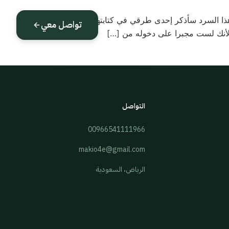
 هذا السرد سأذكر إحدى طرقي في كتابتها كيف تكتب
تواصل معي
التواصل
00966541111966
makio4e@gmail.com
الرياض، السعودية