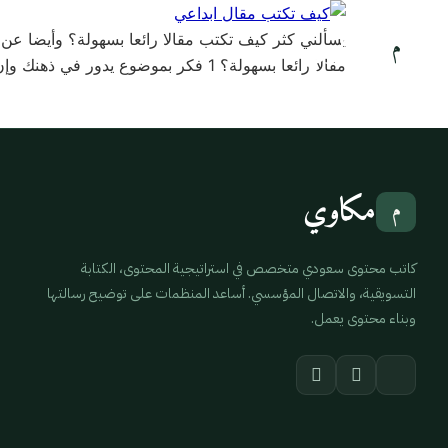
مكاوي
يسألني كثر كيف تكتب مقالا رائعا بسهولة؟ وأيضا عن
م
مقالا رائعا بسهولة؟ 1 فكر بموضوع يدور في ذهنك وإن لم تجد تصور محيطك✅ لست مضطرا للخروج من صندوق الأفكار لأنك لست مجبرا على دخوله من […]
مكاوي
م
كاتب محتوى سعودي متخصص في استراتيجية المحتوى، الكتابة
التسويقية، والاتصال المؤسسي. أساعد المنظمات على توضيح رسالتها
وبناء محتوى يعمل.