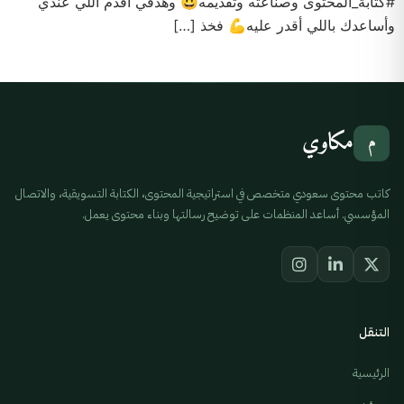
#كتابة_المحتوى وصناعته وتقديمه😃 وهدفي أقدم اللي عندي
وأساعدك باللي أقدر عليه💪 فخذ […]
مكاوي
م
كاتب محتوى سعودي متخصص في استراتيجية المحتوى، الكتابة التسويقية، والاتصال
المؤسسي. أساعد المنظمات على توضيح رسالتها وبناء محتوى يعمل.
التنقل
الرئيسية