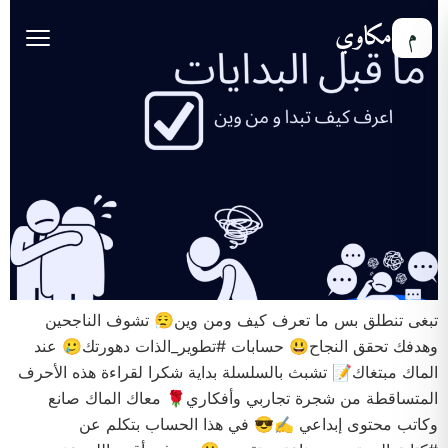
مكاوي
م
تبغى تنطلق بس ما تعرف كيف ومن وين😮‍💨 تشوف الناجحين
وهدفك تحقق النجاح😃 حسابات #تطوير_الذات دهورتك🥲 عند
الماك مبتغاك📝 تشبث بالسلسلة بداية شكرا لقراءة هذه الأحرف
المتساقطة من شجرة تجاربي وأفكاري🌹 معاك الماك صانع
وكاتب محتوى إبداعي ✍️😎 في هذا الحساب بتكلم عن