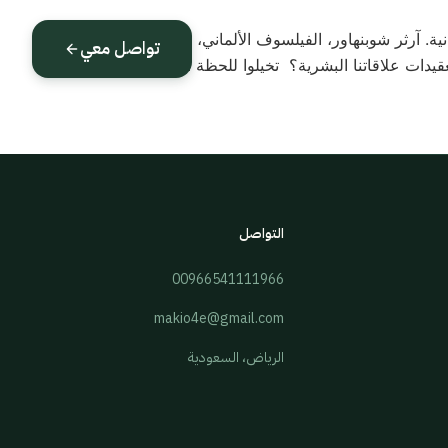
ية. آرثر شوبنهاور، الفيلسوف الألماني، هو من ألقى
تواصل معي
ت علاقاتنا البشرية؟ تخيلوا للحظة أنكم قنافذ
التواصل
00966541111966
makio4e@gmail.com
الرياض، السعودية