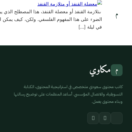
مكاوي
متلازمة القنفذ أو معضلة القنفذ، هذا المصطلح الذي يب
م
الضوء على هذا المفهوم الفلسفي. ولكن، كيف يمكن ل
في ليلة […]
مكاوي
م
كاتب محتوى سعودي متخصص في استراتيجية المحتوى، الكتابة
التسويقية، والاتصال المؤسسي. أساعد المنظمات على توضيح رسالتها
وبناء محتوى يعمل.