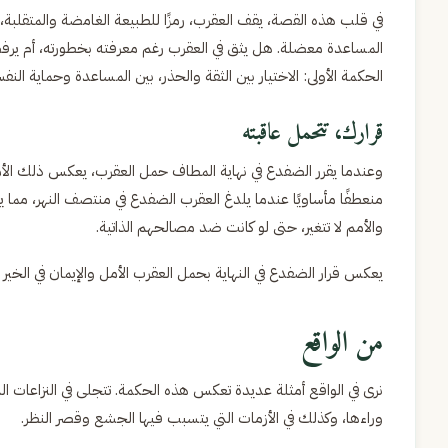
في قلب هذه القصة، يقف العقرب، رمزًا للطبيعة الغامضة والمتقلبة،
المساعدة معضلة. هل يثق في العقرب رغم معرفته بخطورته، أم يرفض
الحكمة الأولى: الاختيار بين الثقة والحذر، بين المساعدة وحماية النف
قرارك، تتحمل عاقبته
وعندما يقرر الضفدع في نهاية المطاف حمل العقرب، يعكس ذلك الأمل و
منعطفًا مأساويًا عندما يلدغ العقرب الضفدع في منتصف النهر، مما يؤد
والأمم لا تتغير، حتى لو كانت ضد مصالحهم الذاتية.
يعكس قرار الضفدع في النهاية بحمل العقرب الأمل والإيمان في الخير ا
من الواقع
نرى في الواقع أمثلة عديدة تعكس هذه الحكمة. تتجلى في النزاعات الت
وراءها، وكذلك في الأزمات التي يتسبب فيها الجشع وقصر النظر.