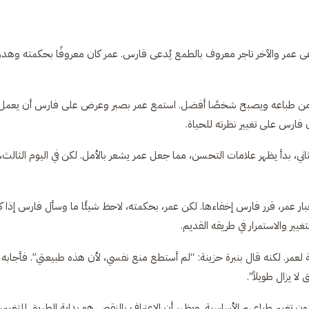
 عمر والآخر تاجر معروف بالطمع يُدعى فارس. عمر كان معروفًا بحكمته وهدو
يغير من طباعه ويصبح شخصًا أفضل. استمع عمر بصبر وعرض على فارس أن يعمل
فارس على تغيير نظرته للحياة.
ثاني، بدأ يظهر علامات التحسن، مما جعل عمر يشعر بالأمل. لكن في اليوم الثالث،
خبار عمر، قرر فارس إخفاءها. لكن عمر، بحكمته، لاحظ شيئًا ما وسأل فارس إذا ك
يير والاستمرار في طريقه القديم.
مر. لكنه قال بنبرة حزينة: “لم أستطع منع نفسي، لأن هذه طبيعتي”. فأجابه 
ا يزال طويلاً”.
 تغيير طباعهم الأساسية. ويظهر أن الاعتراف بالنقص هو بداية الطريق للتغيير،