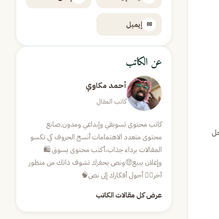
إيميل
✉
عن الكاتب
أحمد مكاوي
كاتب المقال
كاتب محتوى تسويقي وإبداعي ومدون,صانع
خل
محتوى متعدد الاهتمامات أنسج الحروف كي تكسو
المقالات برداء جذاب،أكتب محتوى يسوق 🛍
وإعلان يبيع🤑ونص يحفزك تشوف ذاتك من منظور
آخر😶‍🌫️ أحول أفكارك إلى نص🧠
عرض كل مقالات الكاتب