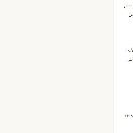
ه في
من
تأخذ
خاص
خلفه