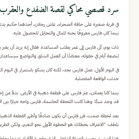
سرد قصصي محاكي لقصة الضفدع والعقرب
في قرية صغيرة على حافة الصحراء، عاش رجلان، أحدهما حكيم يدعى
بينما كان فارس معروفًا بحبه للمال والتحايل للحصول عليه.
ذات يوم، أتى فارس إلى عمر يطلب المساعدة. فقال إنه يريد أن 
لبضعة أيام في حقوله، معتقدًا أن العمل الشاق والتواضع سيساعدان 
في اليوم الأول، عمل فارس بجد، لكنه كان يشكو باستمرار. في اليوم ال
حدثت الواقعة المفصلية.
بينما كانا يعملان، عثر فارس على قطعة ذهبية في الأرض. بدلاً من إ
قد وجد شيئًا. وهنا كانت اللحظة الحاسمة، فارس واجه خيارًا بين التغ
بعد لحظة صمت، قرر فارس أن يكون صادقًا وأظهر القطعة الذهبية لع
بلطف: “الاعتراف بخطئك هو الخطوة الأولى نحو التغيير، ولكن الطريق ل
هذا المشهد يجسد الصراع الداخلي الذي يواجهه الأفراد عندما يحاولون