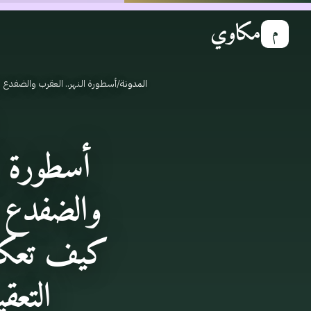
مكاوي
م
المدونة
/
أسطورة النهر.. العقرب والضفدع
أسطورة ا
والضفدع و
كيف تعكس
التعق