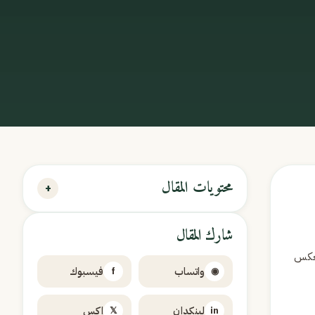
محتويات المقال
+
شارك المقال
نعكس
واتساب
فيسبوك
f
◉
لينكدإن
إكس
𝕏
in