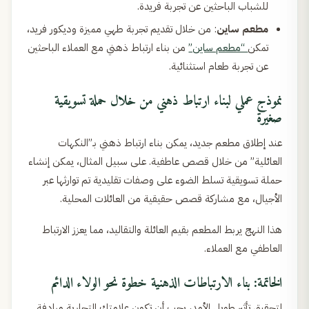
للشباب الباحثين عن تجربة فريدة.
مطعم ساين
: من خلال تقديم تجربة طهي مميزة وديكور فريد،
تمكن
“مطعم ساين”
من بناء ارتباط ذهني مع العملاء الباحثين
عن تجربة طعام استثنائية.
نموذج عملي لبناء ارتباط ذهني من خلال حملة تسويقية
صغيرة
عند إطلاق مطعم جديد، يمكن بناء ارتباط ذهني بـ”النكهات
العائلية” من خلال قصص عاطفية. على سبيل المثال، يمكن إنشاء
حملة تسويقية تسلط الضوء على وصفات تقليدية تم توارثها عبر
الأجيال، مع مشاركة قصص حقيقية من العائلات المحلية.
هذا النهج يربط المطعم بقيم العائلة والتقاليد، مما يعزز الارتباط
العاطفي مع العملاء.
الخاتمة: بناء الارتباطات الذهنية خطوة نحو الولاء الدائم
لتحقيق تأثير طويل الأمد، يجب أن تكون علامتك التجارية مرادفة