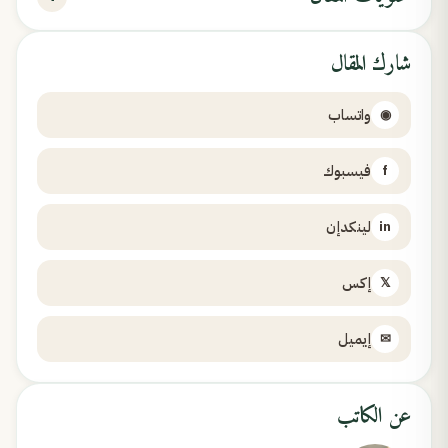
شارك المقال
واتساب
◉
فيسبوك
f
لينكدإن
in
إكس
𝕏
إيميل
✉
عن الكاتب