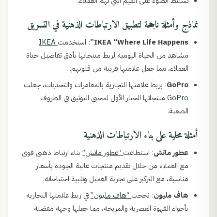
تسليط الضوء على القيم التي تهم العملاء.
نماذج وأمثلة ناجحة لتطبيق الارتباطات الذهنية في التسويق
IKEA “Where Life Happens”
: استخدمت
IKEA
مشاهد من الحياة اليومية لربط منتجاتها بأدق تفاصيل حياة
العملاء، مما جعل علامتها قريبة من قلوبهم.
GoPro
: بربط علامتها التجارية بالمغامرات والتحديات، جعلت
GoPro
منتجاتها الخيار الأول لمحبي التوثيق في الظروف
الصعبة.
أمثلة محلية على بناء الارتباطات الذهنية
عطور ماتش
: استطاعت
“عطور ماتش”
بناء ارتباط ذهني قوي
مع العملاء من خلال تقديم منتجات عالية الجودة بأسعار
مناسبة، مع التركيز على تجربة العميل وتلبية احتياجاته.
هاف مليون
: نجحت
“هاف مليون”
في ربط علامتها التجارية
بأجواء القهوة العصرية والمريحة، مما جعلها وجهة مفضلة