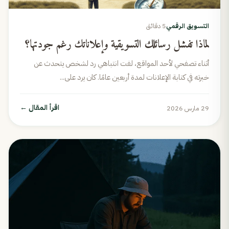
التسويق الرقمي
5 دقائق
لماذا تفشل رسائلك التسويقية وإعلاناتك رغم جودتها؟
أثناء تصفحي لأحد المواقع، لفت انتباهي رد لشخص يتحدث عن
خبرته في كتابة الإعلانات لمدة أربعين عامًا. كان يرد على...
اقرأ المقال
←
29 مارس 2026