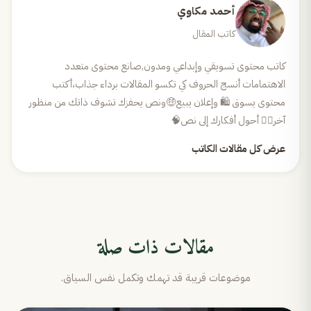
أحمد مكاوي
كاتب المقال
كاتب محتوى تسويقي وإبداعي ومدون,صانع محتوى متعدد
الاهتمامات أنسج الحروف كي تكسو المقالات برداء جذاب،أكتب
محتوى يسوق 🛍 وإعلان يبيع🤑ونص يحفزك تشوف ذاتك من منظور
آخر😶‍🌫️ أحول أفكارك إلى نص🧠
عرض كل مقالات الكاتب
مقالات ذات صلة
موضوعات قريبة قد تهمك وتكمل نفس السياق.