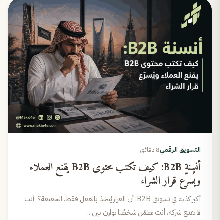
التسويق الرقمي
8 دقائق
أنسنة B2B: كيف تكتب محتوى B2B يقنع العملاء
ويُسرّع قرار الشراء
أكبر كذبة في تسويق B2B: أن القرار يُتخذ بالعقل فقط. الحقيقة؟ أنت
لا تقنع شركة، أنت تطمّن شخصًا يوازن بين...